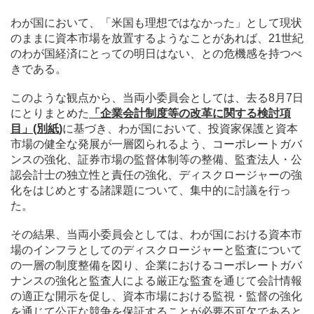
わが国において、「米国も理想ではなかった」として現状
のままに資本市場を放置するようなことがあれば、21世紀
のわが国経済にとっての明日はない、との危機感を持つべ
きである。
このような観点から、当両小委員会としては、去る8月7日
にとりまとめた
「企業会計制度等の改革に関する検討項
目」(別紙)
に基づき、わが国において、投資家保護と資本
市場の健全な発展が一層図られるよう、コーポレートガバ
ンスの強化、証券市場の監督体制等の整備、監査法人・公
認会計士の独立性と責任の強化、ディスクロージャーの強
化をはじめとする諸課題について、集中的に討議を行っ
た。
その結果、当両小委員会としては、わが国における資本市
場のインフラとしてのディスクロージャーと監査について
の一層の制度整備を図り、企業におけるコーポレートガバ
ナンスの強化と監査人による厳正な監査を通じて会計情報
の適正な開示を促し、資本市場における監視・監督の強化
を通じて公正な競争を保証することが必要不可欠であると