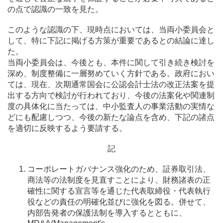
の点で認識の一致を見た。
このような認識の下、現時点においては、当両小委員会と
して、特に下記に掲げる方策が重要であるとの結論に達し
た。
当両小委員会は、今後とも、本件に関して引き続き検討を
深め、制度整備に一層努めていく方針である。政府におい
ては、現在、次期通常国会に公認会計士法の改正法案を提
出する方向で検討が行われており、今後の法案化や関連制
度の具体化に当たっては、中小監査人の事業活動の実情な
どにも配慮しつつ、今後の新たな論点を含め、下記の諸点
を適切に反映するよう要請する。
記
コーポレートガバナンス強化のため、証券取引法、
商法等の法制度を見直すことにより、財務諸表の正
確性に関する宣言等を通じた代表取締役・代表執行
役などの責任の明確化並びに強化を図る。併せて、
内部告発者の保護法制を導入するとともに、