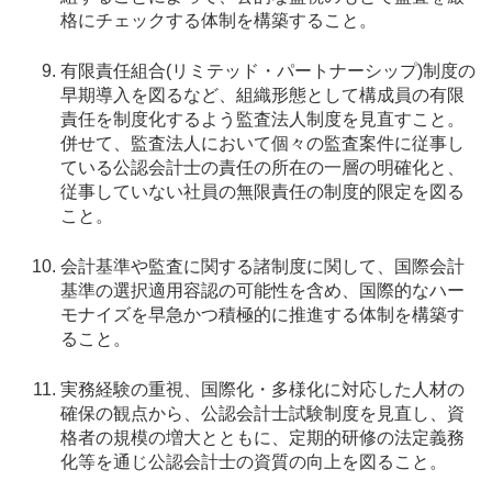
格にチェックする体制を構築すること。
有限責任組合(リミテッド・パートナーシップ)制度の
早期導入を図るなど、組織形態として構成員の有限
責任を制度化するよう監査法人制度を見直すこと。
併せて、監査法人において個々の監査案件に従事し
ている公認会計士の責任の所在の一層の明確化と、
従事していない社員の無限責任の制度的限定を図る
こと。
会計基準や監査に関する諸制度に関して、国際会計
基準の選択適用容認の可能性を含め、国際的なハー
モナイズを早急かつ積極的に推進する体制を構築す
ること。
実務経験の重視、国際化・多様化に対応した人材の
確保の観点から、公認会計士試験制度を見直し、資
格者の規模の増大とともに、定期的研修の法定義務
化等を通じ公認会計士の資質の向上を図ること。