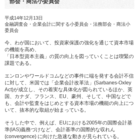
部会・商法小委員会
平成14年12月13日
金融調査会・企業会計に関する小委員会・法務部会・商法小
委員会
今、わが国において、投資家保護の強化を通じて資本市場
の機能を高め、
「日本型資本主義」の質の向上を図っていくことは喫緊の
課題である。
エンロンやワールドコムなどの事件に端を発する会計不信
に対して、米国では「企業会計改革法」(Sarbanes-Oxley
Act)が成立し、その着実な具体化が図られているほか、英
国、カナダ、フランス、EU、豪州、そして、中国などで
も、会計や監査をはじめとする資本市場の機能の向上につ
いて、抜本的な取組が始まっている。
そうした中で、例えば、EUにおける2005年の国際会計基
準(IAS)義務づけなど、会計基準の国際的な収れん
(convergence) に向けた急速な動きが見られている。