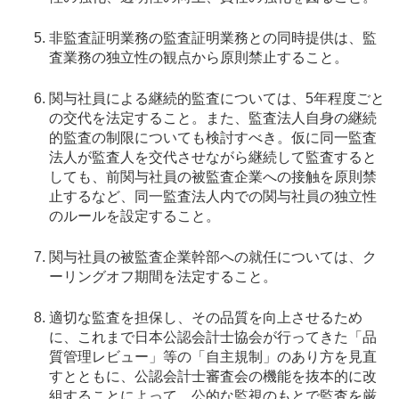
非監査証明業務の監査証明業務との同時提供は、監
査業務の独立性の観点から原則禁止すること。
関与社員による継続的監査については、5年程度ごと
の交代を法定すること。また、監査法人自身の継続
的監査の制限についても検討すべき。仮に同一監査
法人が監査人を交代させながら継続して監査すると
しても、前関与社員の被監査企業への接触を原則禁
止するなど、同一監査法人内での関与社員の独立性
のルールを設定すること。
関与社員の被監査企業幹部への就任については、ク
ーリングオフ期間を法定すること。
適切な監査を担保し、その品質を向上させるため
に、これまで日本公認会計士協会が行ってきた「品
質管理レビュー」等の「自主規制」のあり方を見直
すとともに、公認会計士審査会の機能を抜本的に改
組することによって、公的な監視のもとで監査を厳