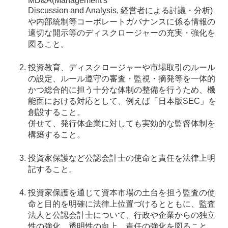
MD&A(Management's
Discussion and Analysis, 経営者による討議・分析)
や内部統制等コーポレートガバナンスに係る情報の
適切な開示等のディスクロージャーの充実・強化を
図ること。
投資教育、ディスクロージャーや市場取引のルール
の設定、ルール遵守の審査・監視・摘発等を一体的
かつ総合的に担う十分な体制の整備を行うため、機
能面における対応として、例えば「日本版SEC」を
創設すること。
併せて、発行体企業に対しても実効的な監督体制を
構築すること。
投資家保護など公認会計士の使命と責任を法律上明
記すること。
投資家保護を通じて資本市場の土台を担う監査の使
命と目的を明確に法律上位置づけるとともに、監査
法人と公認会計士について、行政や企業からの独立
性の強化、透明性の向上、責任の強化を図ること。