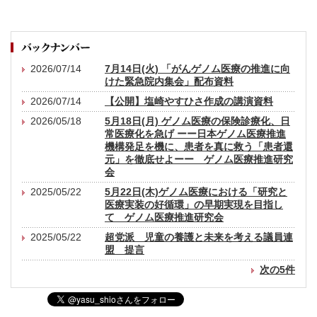
2026/07/14
7月14日(火) 「がんゲノム医療の推進に向
けた緊急院内集会」配布資料
2026/07/14
【公開】塩崎やすひさ作成の講演資料
2026/05/18
5月18日(月) ゲノム医療の保険診療化、日
常医療化を急げ ーー日本ゲノム医療推進
機構発足を機に、患者を真に救う「患者還
元」を徹底せよーー ゲノム医療推進研究
会
2025/05/22
5月22日(木)ゲノム医療における「研究と
医療実装の好循環」の早期実現を目指し
て ゲノム医療推進研究会
2025/05/22
超党派 児童の養護と未来を考える議員連
盟 提言
次の5件