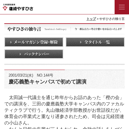
トップ
> やすひさの独り言
2001/03/21(水) NO.144号
慶応義塾キャンパスで初めて講演
太田誠一代議士を通じ昨年からお話のあった「樫の会」
での講演を、三田の慶應義塾大学キャンパス内のファカル
ティクラブで行う。丸山徹経済学部教授がお世話役だが、
体育会の卒業式と重なり遅参されたため、司会は元経団連
の小山さん。