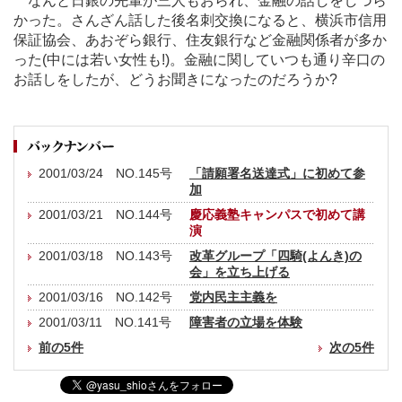
なんと日銀の先輩が三人もおられ、金融の話しをしづら
かった。さんざん話した後名刺交換になると、横浜市信用
保証協会、あおぞら銀行、住友銀行など金融関係者が多か
った(中には若い女性も!)。金融に関していつも通り辛口の
お話しをしたが、どうお聞きになったのだろうか?
2001/03/24 NO.145号
「請願署名送達式」に初めて参
加
2001/03/21 NO.144号
慶応義塾キャンパスで初めて講
演
2001/03/18 NO.143号
改革グループ「四騎(よんき)の
会」を立ち上げる
2001/03/16 NO.142号
党内民主主義を
2001/03/11 NO.141号
障害者の立場を体験
前の5件
次の5件