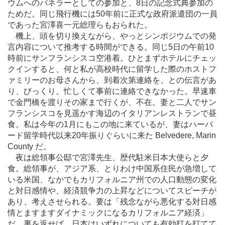
ウムへのパネラーとしての参加と、8日の記念式典参加の
ためだ。同じ飛行機には50年前に正式な政府派遣団の一員
であった宮澤喜一元総理らもおられた。
機上、頭を切り換えながら、やっとシンポジウムでの発
言内容について推考する時間ができる。同じ5日の午前10
時前にサンフランシスコ空港着。ひとまずホテルにチェッ
クインすると、何と私が高校時代に留学した際のホストフ
ァミリーのお母さんから、到着次第連絡を、との伝言があ
り、びっくり。忙しくて事前に連絡できなかった。早速車
で金門橋を渡りその家まで行くが、不在。妻と二人でサン
フランシスコを見遥かす海辺のイタリアンレストランで昼
食。私は今年の1月にもこの地に来ているが、妻はハーバ
ード留学時代以来20年振りぐらいに来た Belvedere, Marin
County だ。
夜は総領事公邸で宮澤先生、歴代駐米日本大使らと夕
食。総領事が、アジア系、とりわけ中国系住民が急増して
いる米国、なかでもカリフォルニア州での人口動態の変化
と対日感情や、経済競争力の上昇などについてスピーチが
あり、考えさせられる。要は「残念ながら悪化する対日感
情とますますダイナミックになるカリフォルニア経済」
だ。裏を返せば、日本はいずれについても有効打を打てて