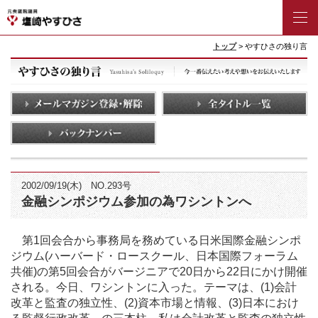
トップ
> やすひさの独り言
2002/09/19(木) NO.293号
金融シンポジウム参加の為ワシントンへ
第1回会合から事務局を務めている日米国際金融シンポ
ジウム(ハーバード・ロースクール、日本国際フォーラム
共催)の第5回会合がバージニアで20日から22日にかけ開催
される。今日、ワシントンに入った。テーマは、(1)会計
改革と監査の独立性、(2)資本市場と情報、(3)日本におけ