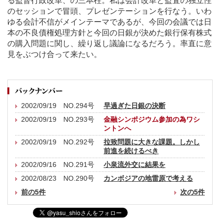
る監督行政改革、の三本柱。私は会計改革と監査の独立性
のセッションで冒頭、プレゼンテーションを行なう。いわ
ゆる会計不信がメインテーマであるが、今回の会議では日
本の不良債権処理方針と今回の日銀が決めた銀行保有株式
の購入問題に関し、繰り返し議論になるだろう。率直に意
見をぶつけ合って来たい。
2002/09/19 NO.294号
早過ぎた日銀の決断
2002/09/19 NO.293号
金融シンポジウム参加の為ワシ
ントンへ
2002/09/19 NO.292号
拉致問題に大きな課題。しかし
前進を続けるべき
2002/09/16 NO.291号
小泉流外交に結果を
2002/08/23 NO.290号
カンボジアの地雷原で考える
前の5件
次の5件