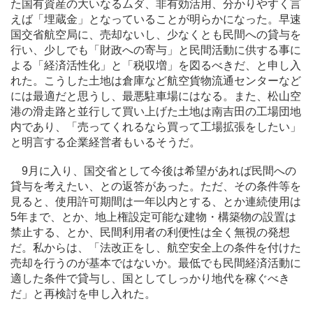
た国有資産の大いなるムダ、非有効活用、分かりやすく言
えば「埋蔵金」となっていることが明らかになった。早速
国交省航空局に、売却ないし、少なくとも民間への貸与を
行い、少しでも「財政への寄与」と民間活動に供する事に
よる「経済活性化」と「税収増」を図るべきだ、と申し入
れた。こうした土地は倉庫など航空貨物流通センターなど
には最適だと思うし、最悪駐車場にはなる。また、松山空
港の滑走路と並行して買い上げた土地は南吉田の工場団地
内であり、「売ってくれるなら買って工場拡張をしたい」
と明言する企業経営者もいるそうだ。
9月に入り、国交省として今後は希望があれば民間への
貸与を考えたい、との返答があった。ただ、その条件等を
見ると、使用許可期間は一年以内とする、とか連続使用は
5年まで、とか、地上権設定可能な建物・構築物の設置は
禁止する、とか、民間利用者の利便性は全く無視の発想
だ。私からは、「法改正をし、航空安全上の条件を付けた
売却を行うのが基本ではないか。最低でも民間経済活動に
適した条件で貸与し、国としてしっかり地代を稼ぐべき
だ」と再検討を申し入れた。