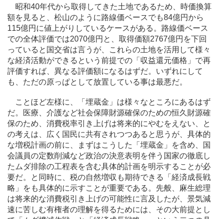
昭和40年代から取得してきた土地であるため、時価換算
額を見ると、松山のように路線価ベースでも84億円から
115億円に値上がりしているケースがある。路線価ベース
での全体評価では2070億円と、取得価額2767億円を下回
っていると国交省は言うが、これらの土地を活用して様々
な経済活動ができるという前提での「収益還元価格」で再
評価すれば、異なる評価額になるはずだ。いずれにして
も、ただの原っぱとして放置している事は最悪だ。
ことほど左様に、「埋蔵金」は様々なところにあるはず
だ。医療、介護など社会保障財源確保のための恒久財源確
保のため、消費税率引き上げは将来的にやむをえない、と
の考えは、広く国民に共有されつつあると思うが、具体的
な増税計画の前に、まずはこうした「埋蔵金」を含め、国
会議員の定数削減など政治の決意表明を伴う国家の徹底し
たムダ排除の工程表を含む具体的計画を明示することが必
要だ。と同時に、税の自然増収も期待できる「経済成長戦
略」をも具体的に示すことが重要である。先般、麻生総理
は将来的な消費税引き上げの可能性に言及したが、景気減
速に苦しむ有権者の理解を得るためには、その大前提とし