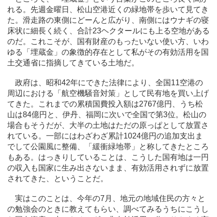
れる。先週金曜日、松山空港近くの緑地帯を歩いて見てき
た。滑走路の東側にどーんと広がり、南側にはウナギの寝
床状に細長く続く、合計23ヘクタールにも上る空地がある
のだ。これこそが、国有財産のもったいない使い方、いわ
ゆる「埋蔵金」の象徴的存在として私がその有効活用を国
土交通省に指摘してきている土地だ。
政府は、昭和42年にできた法律により、全国11空港の
周辺における「航空機騒音対策」として民有地を買い上げ
てきた。これまでの累積国費投入額は2767億円、うち松
山は84億円と、伊丹、福岡に次いで全国で第3位。松山の
場合もそうだが、大半の土地はただの原っぱとして放置さ
れている。一部にはわざわざ累計1024億円の追加支出ま
でして公園風に整備、「緩衝緑地帯」と称してきたところ
もある。はっきりしていることは、こうした国有地は一円
の収入も国家に生み出さないまま、有効活用されずに放置
されてきた、ということだ。
実はこのことは、今年の7月、地元の地域住民の方々と
の勉強会のときに教えてもらい、調べてみるうちにこうし