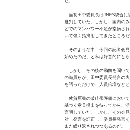
だ。
当初田中委員長はJNES統合に
批判していた。しかし、国内のみ
どでのマンパワー不足が指摘され
いて強く指摘をしてきたところだ
そのような中、今回の記者会見
始めたのだ、と私は好意的にとら
しかし、その後の動向を聞いて
の職員らが、田中委員長発言の火
を語っただけで、人員倍増などと
敦賀原発の破砕帯評価においても
基づく意見提出を待ってから、活
言明していた。しかし、その会見
対し発言を訂正し、委員長発言そ
また繰り返されつつあるのだ。