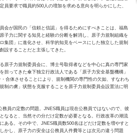
定員要求で職員約500人の増加を求める意向を明らかにした、
員会が国民の「信頼と信認」を得るためにすべきことは、福島
原子力に関する知見と経験の分断を解消し、原子力規制組織を
ロ集団」に進化させ、科学的知見をベースにした独立した規制
創設することだと主張してきた。
る原子力規制委員会に、博士号取得者などを中心に真の専門家
を担ってきた傘下独立行政法人である「原子力安全基盤機構」
統合・合体させることにより、規制機関の専門性の欠如、すなわち
規制の虜」状態を克服することを原子力規制委員会設置法に明
公務員の定数の問題。JNES職員は現在公務員ではないので、彼
となると、当然その分だけ定数が必要となる。行政改革の潮流
ある。その中で、JNES職員数500名ほどだけ定数を増やすと
しかし、原子力の安全は公務員人件費等とは次元の違う問題