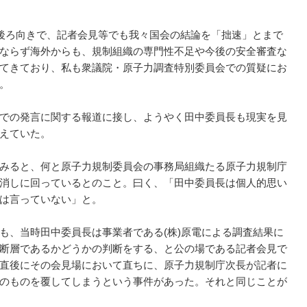
後ろ向きで、記者会見等でも我々国会の結論を「拙速」とまで
ならず海外からも、規制組織の専門性不足や今後の安全審査な
てきており、私も衆議院・原子力調査特別委員会での質疑にお
。
での発言に関する報道に接し、ようやく田中委員長も現実を見
えていた。
みると、何と原子力規制委員会の事務局組織たる原子力規制庁
消しに回っているとのこと。曰く、「田中委員長は個人的思い
は言っていない」と。
、当時田中委員長は事業者である(株)原電による調査結果に
断層であるかどうかの判断をする、と公の場である記者会見で
直後にその会見場において直ちに、原子力規制庁次長が記者に
のものを覆してしまうという事件があった。それと同じことが