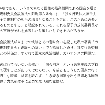
事項であり、いうまでもなく国権の最高機関である国会を通じ
規制委員会設置法の附則第六条4には、「独立行政法人原子力
子力規制庁の相当の職員となることを含め、このために必要と
るものとする」と明記されている。それを原子力規制委員長が
の官僚がそれを妨害したり覆したりできるのだろうか。
会設置法成立までの軌跡とその意味合いを記した私の著書「ガ
規制委員会』創設への闘い」でも指摘した通り、独立行政委員
との関係は、すぐれて国家の統治機構、ガバナンスの問題だ。
選ばれてもいない官僚が、「国会同意」という民主主義のプロ
で覆すことがあってはならない。今後ともこうした国家の行く
勝手な暗躍、跋扈を許さず、引き続き国家を思う良識ある同僚
原子力規制改革に全力で取り組む覚悟だ。