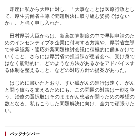
即座に私から大臣に対し、「大事なことは医療行政とし
て、厚生労働省主導で問題解決に取り組む姿勢ではない
か」、と強く申し入れた。
田村厚労大臣からは、新薬加算制度の中で早期申請のた
めのインセンティブを企業に付与する方策や、厚労省主導
で未承認薬・適応外薬問題検討会議に積極的に働きかけて
いくこと、さらには厚労省の担当課が患者会へ、受け身で
はなく能動的に、どのような方法があるかをアドバイスす
る体制を整えること、などの対応方針の提案があった。
はじめに書いたとおり、すい臓がんの進行は速く、がん
と闘う彼らを支えるためにも、この問題の対策は一刻を争
う。治療の選択肢はそのままがん患者が闘うための希望の
数となる。私もこうした問題解決に向け、全力で頑張りた
い。