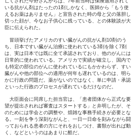
亡くされた今野さんからは、7年前当時は保険適用されて
いる抗がん剤はたったの1剤しかなく、医師から「もう使
えるお薬はありません」と宣告された時の母と父の落胆し
切った顔が、今なお子供心に残っている、との体験談が大
臣に伝えられた。
冒頭挙げたアメリカのすい臓がんの抗がん剤10剤のう
ち、日本ですい臓がん治療に使われている3剤を除く7剤
は、実は日本では既に全て承認されており、他のがんには
日常的に使われている。アメリカで実績が確立し、国内で
も特定の部位のがんに使われているにもかかわらず、すい
臓がんや他の部位への適用が何年も遅れているのは、明ら
かに行政の問題だ。薬がないのではなく、単に申請・承認
といった行政のプロセスが遅れているだけなのだ。
大臣面会に同席した担当官は、「患者団体から正式な要
望が提出されれば審査はスタートする」と弁明したが、そ
のためには学会との調整や、煩雑な事務手続きが必要とな
る。一刻を争う深刻ながんと、一日一日命を刻みながら闘
っておられる患者の方にそれをおしつけ、書類が出れば動
く、などというのはあまりに酷だ。