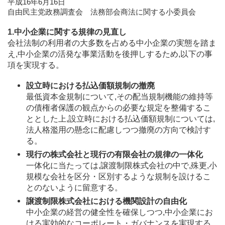
平成16年6月16日
自由民主党政務調査会 法務部会商法に関する小委員会
1.中小企業に関する規律の見直し
会社法制の利用者の大多数を占める中小企業の実態を踏ま
え,中小企業の活発な事業活動を後押しするため,以下の事
項を実現する。
設立時における払込価額規制の撤廃
最低資本金規制について,その配当規制機能の維持等
の債権者保護の観点からの必要な規定を整備するこ
ととした上,設立時における払込価額規制については,
法人格濫用の懸念に配慮しつつ撤廃の方向で検討す
る。
現行の株式会社と現行の有限会社の規律の一体化
一体化に当たっては,譲渡制限株式会社の中で,殊更,小
規模な会社を区分・区別するような規制を設けるこ
とのないように留意する。
譲渡制限株式会社における機関設計の自由化
中小企業の経営の健全性を確保しつつ,中小企業にお
ける実効的なコーポレート・ガバナンスを実現する