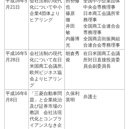
平成16年5
会社法制の現代
田勢修
全国中小企業団体
月21日
化について中小
也
中央会専務理事
企業4団体より
篠原
日本商工会議所常
ヒアリング
徹
務理事
井田
全国商工会連合会
敏
専務理事
内藤博
全国商店街振興組
光
合連合会専務理事
平成16年5
会社法制の現代
朝倉秀
在日米国商工会議
月28日
化について在日
俊
所対日直接投資委
米国商工会議所,
員会副委員長
欧州ビジネス協
会よりヒアリン
グ
平成16年6
「三菱自動車問
久保利
弁護士
月8日
題」と企業統治
英明
及び証券市場の
教訓 会社法現
代化とコンプラ
イアンスなき企