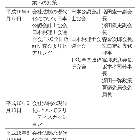
業への対策
平成16年6
会社法制の現代
日本公認会計
増田宏一副会
月10日
化について日本
士協会:
長,
公認会計士協会,
澤田眞史副会
日本税理士会連
長
合会,TKC全国政
日本税理士会
森金次郎会長,
経研究会よりヒ
連合会:
宮口定雄専務
アリング
理事
TKC全国政経
篠澤忠彦会長,
研究会:
坂本孝司幹事
長,
深田一弥政策
審議委員会委
員長
平成16年6
会社法制の現代
月11日
化についてフリ
ーディスカッシ
ョン
平成16年6
会社法制の現代
月15日
化についてフリ