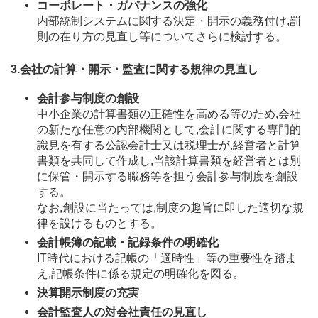
コーポレート・ガバナンスの強化
内部統制システムに関する決定・開示の義務付け,罰
則の在り方の見直し等についてさらに検討する。
3.会社の計算・開示・監査に関する規律の見直し
会計参与制度の創設
中小企業の計算書類の正確性を高める等のため,会社
の新たな任意の内部機関として,会計に関する専門的
識見を有する公認会計士又は税理士が,経営者と計算
書類を共同して作成し,当該計算書類を経営者とは別
に保管・開示する職務等を担う会計参与制度を創設
する。
なお,創設に当たっては,制度の趣旨に即した適切な規
律を設けるものとする。
会計帳簿の記載・記録条件の明確化
IT時代における記帳の「適時性」等の重要性を踏ま
え,記帳条件に係る規定の明確化を図る。
決算開示制度の充実
会計監査人の対会社責任の見直し