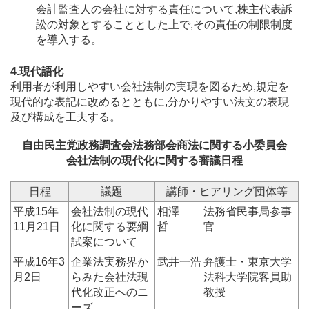
会計監査人の会社に対する責任について,株主代表訴
訟の対象とすることとした上で,その責任の制限制度
を導入する。
4.現代語化
利用者が利用しやすい会社法制の実現を図るため,規定を
現代的な表記に改めるとともに,分かりやすい法文の表現
及び構成を工夫する。
自由民主党政務調査会法務部会商法に関する小委員会
会社法制の現代化に関する審議日程
日程
議題
講師・ヒアリング団体等
平成15年
会社法制の現代
相澤
法務省民事局参事
11月21日
化に関する要綱
哲
官
試案について
平成16年3
企業法実務界か
武井一浩
弁護士・東京大学
月2日
らみた会社法現
法科大学院客員助
代化改正へのニ
教授
ーズ