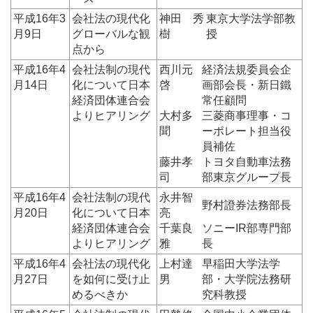
平成16年3
会社法の現代化
神田 秀
東京大学法学部教
月9日
グローバルな観
樹
授
点から
平成16年4
会社法制の現代
西川元
経済法規委員会企
月14日
化について日本
啓
画部会長・新日鐵
経済団体連合会
常任顧問
よりヒアリング
大村多
三菱商事理事・コ
聞
ーポレート担当役
員補佐
藤井孝
トヨタ自動車法務
司
部東京グループ長
平成16年4
会社法制の現代
永井智
野村證券法務部長
月20日
化について日本
亮
経済団体連合会
千葉良
ソニーIR部専門部
よりヒアリング
雅
長
平成16年4
会社法の現代化
上村達
早稲田大学法学
月27日
を如何に受け止
男
部・大学院法務研
めるべきか
究科教授