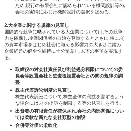
ため,現行の有限会社に認められている機関設計等の,
会社の実情に応じた機関設計の選択を認める。
2.大企業に関する規律の見直し
国際的な競争に晒されている大企業については,その競争
力を確保し,企業関係者の自治を尊重するとともに,特に,そ
の資本市場をはじめ社会に与える影響力の大きさに鑑み,
企業経営の健全性維持に十分留意し,以下の事項を実現す
る。
取締役の対会社責任及び利益処分権限についての委
員会等設置会社と監査役設置会社との間の規律の調
整
株主代表訴訟制度の見直し
株主代表訴訟について,株主全体の利益を害するよう
な場合には,その提訴を制限する等の見直しを行う。
出資者の有限責任が確保され,会社の内部関係につい
ては柔軟な新たな会社類型の創設
合併等対価の柔軟化