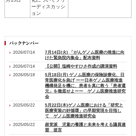
ーディスカッシ
ョン
2026/07/14
7月14日(火) 「がんゲノム医療の推進に向
けた緊急院内集会」配布資料
2026/07/14
【公開】塩崎やすひさ作成の講演資料
2026/05/18
5月18日(月) ゲノム医療の保険診療化、日
常医療化を急げ ーー日本ゲノム医療推進
機構発足を機に、患者を真に救う「患者還
元」を徹底せよーー ゲノム医療推進研究
会
2025/05/22
5月22日(木)ゲノム医療における「研究と
医療実装の好循環」の早期実現を目指し
て ゲノム医療推進研究会
2025/05/22
超党派 児童の養護と未来を考える議員連
盟 提言