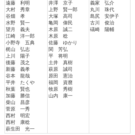
遠藤 利明
井澤 京子
義家 弘介
大村 秀章
上野 賢一郎
丸川 珠代
谷畑 孝
大塚 高司
島尻 安伊子
水野 賢一
亀岡 偉民
古川 俊治
望月 義夫
木原 誠二
礒崎 陽輔
江崎 洋一郎
木原 稔
小野寺 五典
佐藤 ゆかり
梶山 弘志
関 芳弘
上川 陽子
平 将明
後藤 茂之
土井 真樹
新藤 義孝
萩原 誠司
谷本 龍哉
原田 憲治
平井 たくや
福岡 資麿
秋葉 賢也
牧原 秀樹
加藤 勝信
山内 康一
柴山 昌彦
菅原 一秀
西村 明宏
西村 康稔
萩生田 光一