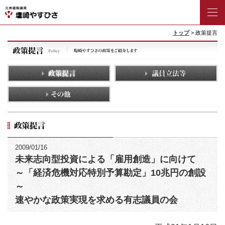
トップ
> 政策提言
2009/01/16
未来志向型投資による「雇用創造」に向けて
～「経済危機対応特別予算勘定」10兆円の創設
～
速やかな政策実現を求める有志議員の会