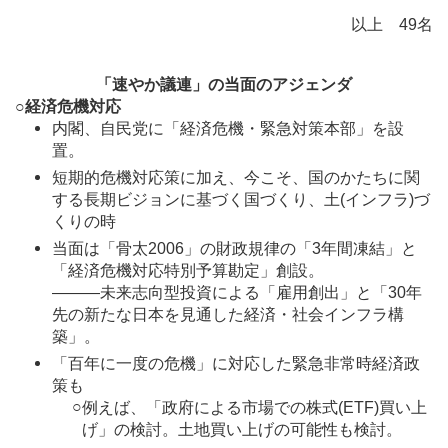
以上 49名
「速やか議連」の当面のアジェンダ
○経済危機対応
内閣、自民党に「経済危機・緊急対策本部」を設
置。
短期的危機対応策に加え、今こそ、国のかたちに関
する長期ビジョンに基づく国づくり、土(インフラ)づ
くりの時
当面は「骨太2006」の財政規律の「3年間凍結」と
「経済危機対応特別予算勘定」創設。
―――未来志向型投資による「雇用創出」と「30年
先の新たな日本を見通した経済・社会インフラ構
築」。
「百年に一度の危機」に対応した緊急非常時経済政
策も
○
例えば、「政府による市場での株式(ETF)買い上
げ」の検討。土地買い上げの可能性も検討。