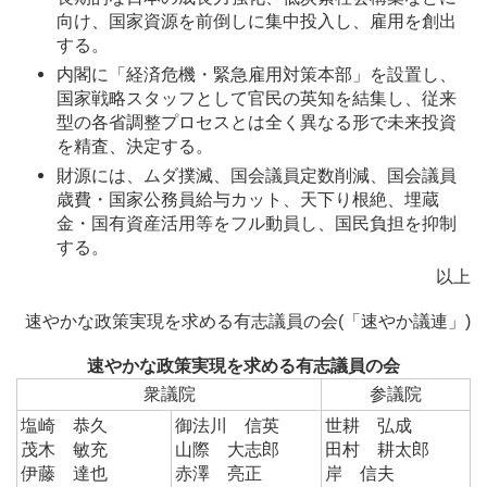
向け、国家資源を前倒しに集中投入し、雇用を創出
する。
内閣に「経済危機・緊急雇用対策本部」を設置し、
国家戦略スタッフとして官民の英知を結集し、従来
型の各省調整プロセスとは全く異なる形で未来投資
を精査、決定する。
財源には、ムダ撲滅、国会議員定数削減、国会議員
歳費・国家公務員給与カット、天下り根絶、埋蔵
金・国有資産活用等をフル動員し、国民負担を抑制
する。
以上
速やかな政策実現を求める有志議員の会(「速やか議連」)
速やかな政策実現を求める有志議員の会
衆議院
参議院
塩崎 恭久
御法川 信英
世耕 弘成
茂木 敏充
山際 大志郎
田村 耕太郎
伊藤 達也
赤澤 亮正
岸 信夫