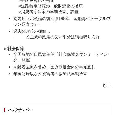
○
郵政民営化の完遂
○
道路特定財源の一般財源化の徹底
○
消費者庁法案の早期成立、設置
党内ヒラバ議論の復活(例:98年「金融再生トータルプ
ラン調査会」)
過去の政策の棚卸し
―――民主党の政策の良い部分は積極取り入れ
○ 社会保障
全国各地で自民党主催「社会保障タウンミーティン
グ」開催
高齢者医療を含め、医療制度全体の再見直し
年金記録改ざん被害者の救済法早期成立
以上