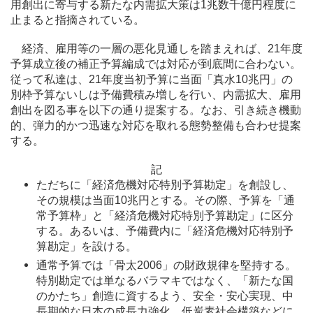
用創出に寄与する新たな内需拡大策は1兆数千億円程度に
止まると指摘されている。
経済、雇用等の一層の悪化見通しを踏まえれば、21年度
予算成立後の補正予算編成では対応が到底間に合わない。
従って私達は、21年度当初予算に当面「真水10兆円」の
別枠予算ないしは予備費積み増しを行い、内需拡大、雇用
創出を図る事を以下の通り提案する。なお、引き続き機動
的、弾力的かつ迅速な対応を取れる態勢整備も合わせ提案
する。
記
ただちに「経済危機対応特別予算勘定」を創設し、
その規模は当面10兆円とする。その際、予算を「通
常予算枠」と「経済危機対応特別予算勘定」に区分
する。あるいは、予備費内に「経済危機対応特別予
算勘定」を設ける。
通常予算では「骨太2006」の財政規律を堅持する。
特別勘定では単なるバラマキではなく、「新たな国
のかたち」創造に資するよう、安全・安心実現、中
長期的な日本の成長力強化、低炭素社会構築などに