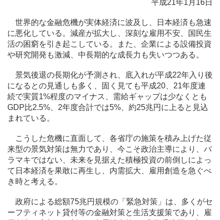
平成21年1月16日
世界的な金融危機が実体経済に波及し、日本経済も急速
に悪化している。減産が拡大し、深刻な雇用不安、国民生
活の困窮を引き起こしている。また、企業による設備投資
や研究開発も激減、中長期的な成長力も失いつつある。
景気後退の長期化が予測され、底入れが平成22年入り後
になるとの見通しも多く、固く見ても平成20、21年度連
続で実質1%程度のマイナス、需給ギャップは少なくとも
GDP比2.5%、2年度合計では5%、約25兆円に上ると見込
まれている。
こうした危機に直面して、各省庁の施策を積み上げた従
来型の景気対策は無力であり、今こそ政治主導により、バ
ラマキではない、未来を見据えた積極投資の前倒しによっ
て日本経済を果敢に再生し、内需拡大、雇用創造を急ぐべ
き時と考える。
政府による総額75兆円規模の「緊急対策」は、多くがセ
ーフティネット貸付等の金融対策と生活支援策であり、雇