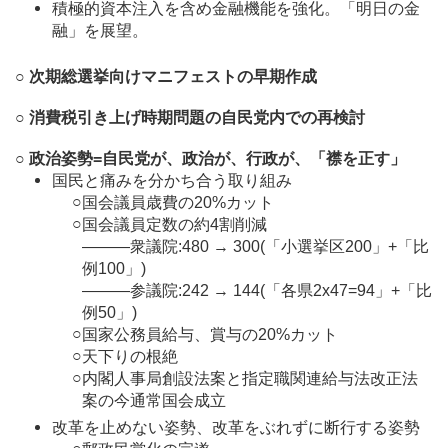
積極的資本注入を含め金融機能を強化。「明日の金
融」を展望。
○ 次期総選挙向けマニフェストの早期作成
○ 消費税引き上げ時期問題の自民党内での再検討
○ 政治姿勢=自民党が、政治が、行政が、「襟を正す」
国民と痛みを分かち合う取り組み
○
国会議員歳費の20%カット
○
国会議員定数の約4割削減
―――衆議院:480 → 300(「小選挙区200」+「比
例100」)
―――参議院:242 → 144(「各県2x47=94」+「比
例50」)
○
国家公務員給与、賞与の20%カット
○
天下りの根絶
○
内閣人事局創設法案と指定職関連給与法改正法
案の今通常国会成立
改革を止めない姿勢、改革をぶれずに断行する姿勢