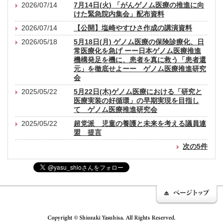
2026/07/14
7月14日(火) 「がんゲノム医療の推進に向
けた緊急院内集会」配布資料
2026/07/14
【公開】塩崎やすひさ作成の講演資料
2026/05/18
5月18日(月) ゲノム医療の保険診療化、日
常医療化を急げ ーー日本ゲノム医療推進
機構発足を機に、患者を真に救う「患者還
元」を徹底せよーー ゲノム医療推進研究
会
2025/05/22
5月22日(木)ゲノム医療における「研究と
医療実装の好循環」の早期実現を目指し
て ゲノム医療推進研究会
2025/05/22
超党派 児童の養護と未来を考える議員連
盟 提言
次の5件