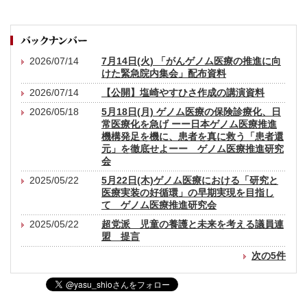
2026/07/14
7月14日(火) 「がんゲノム医療の推進に向
けた緊急院内集会」配布資料
2026/07/14
【公開】塩崎やすひさ作成の講演資料
2026/05/18
5月18日(月) ゲノム医療の保険診療化、日
常医療化を急げ ーー日本ゲノム医療推進
機構発足を機に、患者を真に救う「患者還
元」を徹底せよーー ゲノム医療推進研究
会
2025/05/22
5月22日(木)ゲノム医療における「研究と
医療実装の好循環」の早期実現を目指し
て ゲノム医療推進研究会
2025/05/22
超党派 児童の養護と未来を考える議員連
盟 提言
次の5件