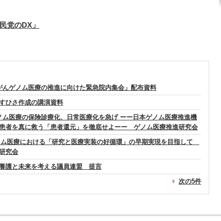
民党のDX」
) 「がんゲノム医療の推進に向けた緊急院内集会」配布資料
すひさ作成の講演資料
) ゲノム医療の保険診療化、日常医療化を急げ ーー日本ゲノム医療推進機
患者を真に救う「患者還元」を徹底せよーー ゲノム医療推進研究会
)ゲノム医療における「研究と医療実装の好循環」の早期実現を目指して
研究会
養護と未来を考える議員連盟 提言
次の5件