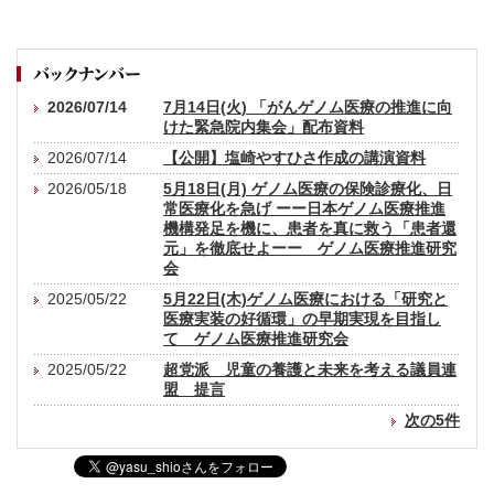
2026/07/14
7月14日(火) 「がんゲノム医療の推進に向
けた緊急院内集会」配布資料
2026/07/14
【公開】塩崎やすひさ作成の講演資料
2026/05/18
5月18日(月) ゲノム医療の保険診療化、日
常医療化を急げ ーー日本ゲノム医療推進
機構発足を機に、患者を真に救う「患者還
元」を徹底せよーー ゲノム医療推進研究
会
2025/05/22
5月22日(木)ゲノム医療における「研究と
医療実装の好循環」の早期実現を目指し
て ゲノム医療推進研究会
2025/05/22
超党派 児童の養護と未来を考える議員連
盟 提言
次の5件