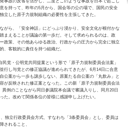
発事故の反省を活かし、二度とこのような事故を日本で起こし
意を持って、昨年の5月から、国会等の公の場で、国民の安全
独立した原子力規制組織の必要性を主張してきた。
ながら、「安全神話」にどっぷり浸かり、安全文化が根付かな
踏まえることが議論の第一歩だ。そして求められるのは、政
ー政策、その他あらゆる政治、行政からの圧力から完全に独立
的、客観的に責任を持つ組織だ。
き自民党・公明党共同提案という形で「原子力規制委員会法案」
並行し与党との修正協議が進められてきたが、6月14日に合意
自公案から一歩も譲歩しない、原案たる自公案の「丸飲み」と
容が反映された修正案となった。この新「原子力規制委員会法
決。異例のことながら同日参議院本会議で審議入りし、同月20日
った。改めて関係各位の皆様に感謝申し上げたい。
通り、独立行政委員会方式、すなわち「3条委員会」とし、委員は
障されること、