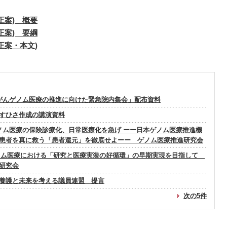
正案) 概要
正案) 要綱
正案・本文)
) 「がんゲノム医療の推進に向けた緊急院内集会」配布資料
すひさ作成の講演資料
) ゲノム医療の保険診療化、日常医療化を急げ ーー日本ゲノム医療推進機
患者を真に救う「患者還元」を徹底せよーー ゲノム医療推進研究会
)ゲノム医療における「研究と医療実装の好循環」の早期実現を目指して
研究会
養護と未来を考える議員連盟 提言
次の5件