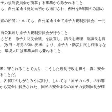
り原子力規制委員会が所掌する事務から除かれること、
いても、自公案通り発足当初から適用され、例外を5年間のみ認め
障措置の所管についても、自公案通り全て原子力規制委員会に一元
も、自公案通り原子力規制委員会が行うこと、
つかさどる「原子力防災会議」を設置し、議長を総理、副議長を官
、(政府・与党の強い要求により、原子力・防災に関し権限はな
た、環境大臣は事務局長も兼ねること、
際に守られることであり、こうした規制行政を担う、真に安全
ることだ。
、各省庁のしがらみや縦割り、しいては「原子力ムラ」の影響
から完全に解放された、国民の安全本位の原子力規制体制が確