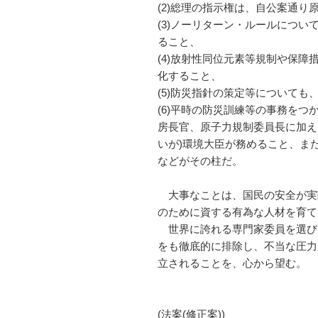
(2)総理の指示権は、自公案通
(3)ノーリターン・ルールにつ
ること、
(4)放射性同位元素等規制や保
化すること、
(5)防災指針の策定等について
(6)平時の防災訓練等の事務を
房長官、原子力規制委員長に加え
いが)環境大臣が務めること、ま
などがその柱だ。
大事なことは、国民の安全が実
のために資する有為な人材を育て
世界に誇れる専門家委員を選び
をも徹底的に排除し、不当な圧力
立されることを、心から望む。
(法案(修正案))