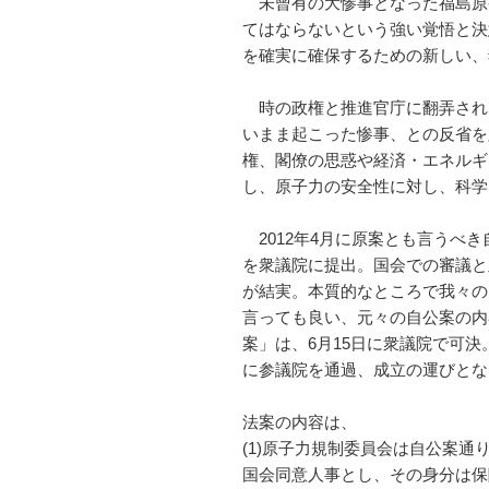
未曾有の大惨事となった福島原
てはならないという強い覚悟と決
を確実に確保するための新しい、
時の政権と推進官庁に翻弄され
いまま起こった惨事、との反省を
権、閣僚の思惑や経済・エネルギ
し、原子力の安全性に対し、科学
2012年4月に原案とも言うべ
を衆議院に提出。国会での審議と
が結実。本質的なところで我々の
言っても良い、元々の自公案の内
案」は、6月15日に衆議院で可
に参議院を通過、成立の運びとな
法案の内容は、
(1)原子力規制委員会は自公案
国会同意人事とし、その身分は保